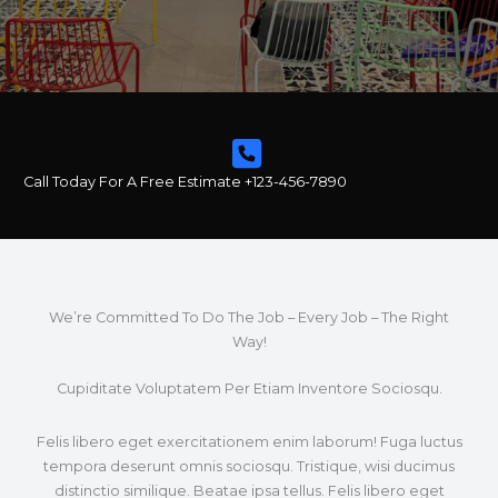
Call Today For A Free Estimate +123-456-7890
We’re Committed To Do The Job – Every Job – The Right
Way!
Cupiditate Voluptatem Per Etiam Inventore Sociosqu.
Felis libero eget exercitationem enim laborum! Fuga luctus
tempora deserunt omnis sociosqu. Tristique, wisi ducimus
distinctio similique. Beatae ipsa tellus. Felis libero eget