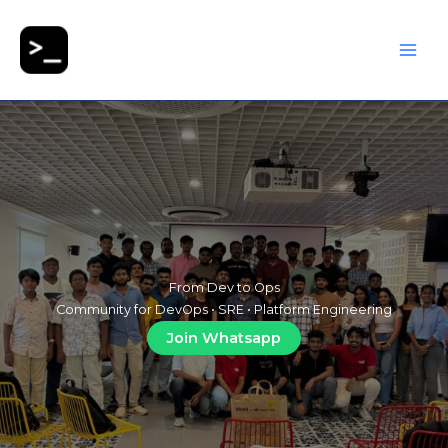
Skip
to
content
From Dev to Ops
Community for DevOps • SRE • Platform Engineering
Join Whatsapp