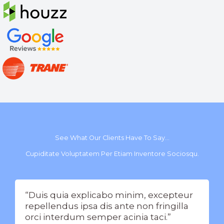
See What Our Clients Have To Say…​
Cupiditate Voluptatem Per Etiam Inventore Sociosqu.
“Duis quia explicabo minim, excepteur
repellendus ipsa dis ante non fringilla
orci interdum semper acinia taci.”